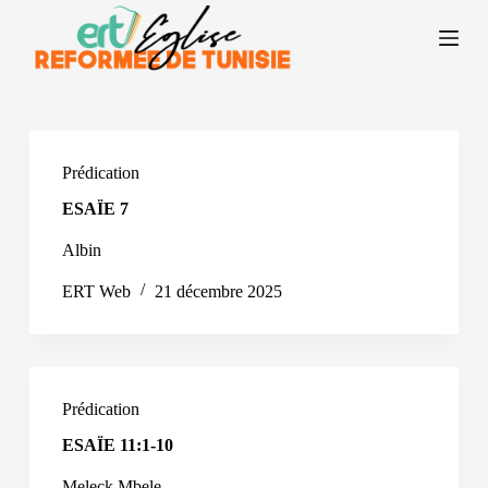
P
a
s
s
e
r
a
u
Prédication
c
o
ESAÏE 7
n
t
Albin
e
n
ERT Web
21 décembre 2025
u
Prédication
ESAÏE 11:1-10
Meleck Mbele