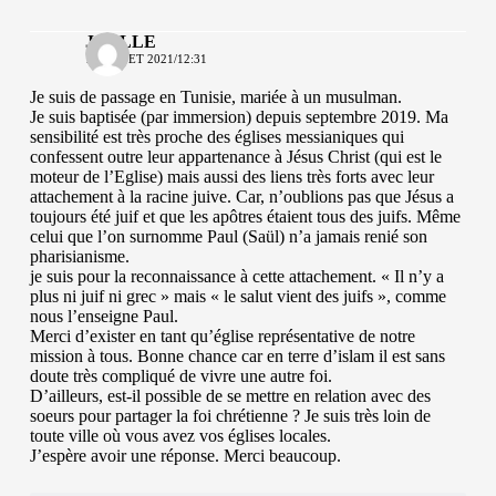
JOELLE
1 JUILLET 2021/12:31
Je suis de passage en Tunisie, mariée à un musulman.
Je suis baptisée (par immersion) depuis septembre 2019. Ma
sensibilité est très proche des églises messianiques qui
confessent outre leur appartenance à Jésus Christ (qui est le
moteur de l’Eglise) mais aussi des liens très forts avec leur
attachement à la racine juive. Car, n’oublions pas que Jésus a
toujours été juif et que les apôtres étaient tous des juifs. Même
celui que l’on surnomme Paul (Saül) n’a jamais renié son
pharisianisme.
je suis pour la reconnaissance à cette attachement. « Il n’y a
plus ni juif ni grec » mais « le salut vient des juifs », comme
nous l’enseigne Paul.
Merci d’exister en tant qu’église représentative de notre
mission à tous. Bonne chance car en terre d’islam il est sans
doute très compliqué de vivre une autre foi.
D’ailleurs, est-il possible de se mettre en relation avec des
soeurs pour partager la foi chrétienne ? Je suis très loin de
toute ville où vous avez vos églises locales.
J’espère avoir une réponse. Merci beaucoup.