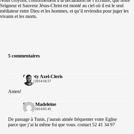
Nous croyons, conformément à la déclaration de l’Ecriture, que notre
Seigneur et Sauveur Jésus-Christ est monté au ciel où il est le seul
médiateur entre Dieu et les hommes, et qu’il reviendra pour juger les
vivants et les morts.
5 commentaires
Gailloty Axel-Cleris
13 MAI 2014/16:57
Amen!
Sopie Madeleine
18 MAI 2014/05:45
De passage à Tunis, j’aurais aimée fréquenter votre Eglise
parce que j’ai la même foi que vous. contact 52 41 34 97