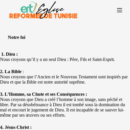
P
a
s
s
e
r
a
Notre foi
u
c
o
1. Dieu :
n
Nous croyons qu’il y a un seul Dieu : Père, Fils et Saint-Esprit.
t
e
2. La Bible
:
n
Nous croyons que l’Ancien et le Nouveau Testament sont inspirés par
u
Dieu et que la Bible est notre autorité suprême.
3. L’Homme, sa Chute et ses Conséquences :
Nous croyons que Dieu a créé l’homme à son image, sans péché et
libre. Par sa désobéissance à Dieu il est tombé sous la domination du
mal et encourt le jugement de Dieu. Il est incapable de se sauver lui-
même par ses œuvres ou ses efforts.
4. Jésus-Christ :