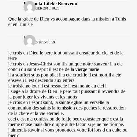
Bompola Lifeke Bienvenu
27 FÉVRIER 2015/18:20
Que la grâce de Dieu vs accompagne dans la mission à Tunis
et en Tunisie
kelly
15 MARS 2015/00:59
je crois en Dieu le pere tout puissant createur du ciel et de la
terre
je crois en Jesus-Christ son fils unique notre sauveur il a ete
concu du saint esprit il est ne de la vierge marie
il a souffert sous pon pilat il a ete crucifie il est mort il a ete
enseveli il est descendu aux enfers
le troisieme jour il est ressucite il est monte au ciel i
l siege a la droite de Dieu le pere tout puissant il reviendra de
la pour juger les vivants et les morts
je crois en l esprit saint, la sainte eglise universelle la
communion des saints la remission des peches la ressurection
de la chere et la vie eternelle.
ceci c est ma confession de foi.je peux constater que c est la
meme chose mais dire d ujne autre facon si je ne me trompe.
j aimerais savoir si vous prononcez votre foi lors d un culte ou
bien?