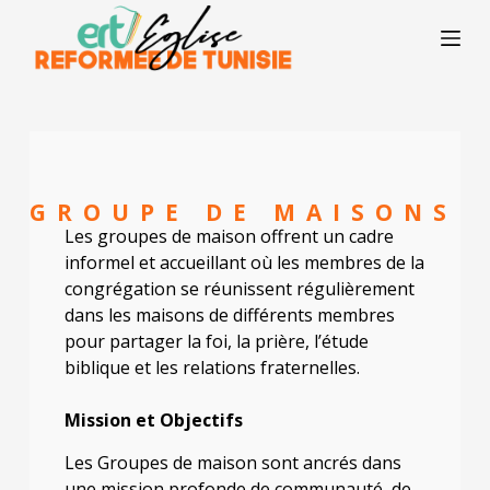
P
a
s
s
e
r
a
u
c
o
GROUPE DE MAISONS
n
Les groupes de maison offrent un cadre
t
e
informel et accueillant où les membres de la
n
congrégation se réunissent régulièrement
u
dans les maisons de différents membres
pour partager la foi, la prière, l’étude
biblique et les relations fraternelles.
Mission et Objectifs
Les Groupes de maison sont ancrés dans
une mission profonde de communauté, de