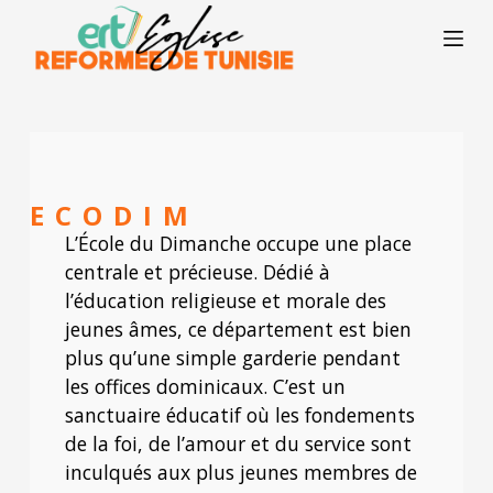
P
a
s
s
e
r
a
u
c
o
ECODIM
n
t
L’École du Dimanche occupe une place
e
centrale et précieuse. Dédié à
n
l’éducation religieuse et morale des
u
jeunes âmes, ce département est bien
plus qu’une simple garderie pendant
les offices dominicaux. C’est un
sanctuaire éducatif où les fondements
de la foi, de l’amour et du service sont
inculqués aux plus jeunes membres de