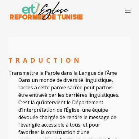
P
a
s
s
e
r
a
u
c
o
TRADUCTION
n
t
Transmettre la Parole dans la Langue de l’Âme
e
n
Dans un monde de diversité linguistique,
u
l’accès à cette parole sacrée peut parfois
être entravé par les barrières linguistiques.
C’est là qu’intervient le Département
d’Interprétation de l’Église, une équipe
dévouée chargée de rendre le message de
l’évangile accessible à tous, et pour
favoriser la construction d’une