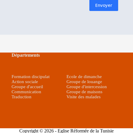
Départements
Formation discipulat
Ecole de dimanche
Action sociale
Groupe de louange
Groupe d'accueil
Groupe d'intercession
Communication
Groupe de maison
s
Traduction
Visite des malades
Copyright © 2026 - Eglise Réformée de la Tunisie