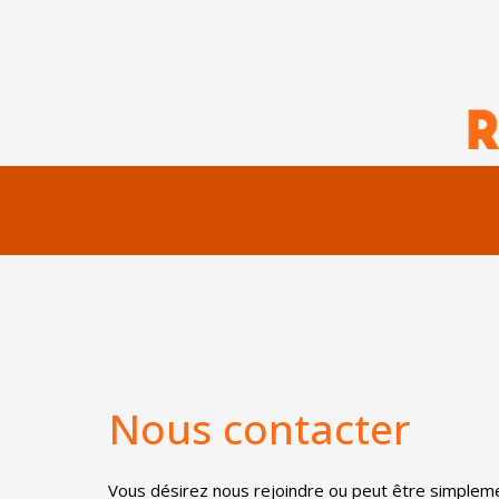
P
a
s
s
e
r
a
u
c
o
n
t
e
n
u
Nous contacter
Vous désirez nous rejoindre ou peut être simpleme