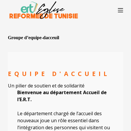
P
a
s
s
e
r
a
Groupe d’equipe-dacceuil
u
c
o
n
t
e
EQUIPE D'ACCUEIL
n
u
Un pilier de soutien et de solidarité
Bienvenue au département Accueil de
l’E.R.T.
Le département chargé de l’accueil des
nouveaux joue un rôle essentiel dans
l’intégration des personnes qui visitent ou