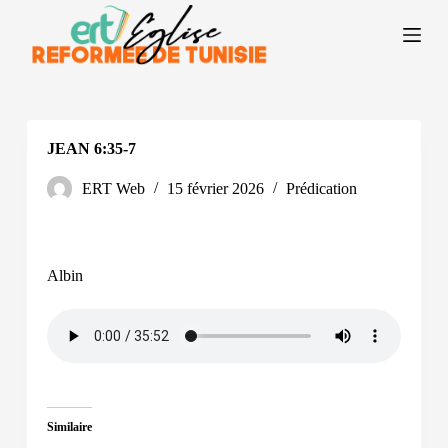
P
a
s
s
e
r
a
u
JEAN 6:35-7
c
o
ERT Web
15 février 2026
Prédication
n
t
e
n
u
Albin
Similaire