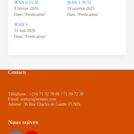
JEAN 6:15-35
JEAN 1:35-51
8 février 2026
19 octobre 2025
Dans "Prédication"
Dans "Prédication"
JEAN 9
31 mai 2026
Dans "Prédication"
Contacts
Téléphone: +216 71 32 78 86 / 71 39 72 39
Email: contact@ertunis.com
Adresse: 36 Rue Charles de Gaulle TUNIS
Nous suivre