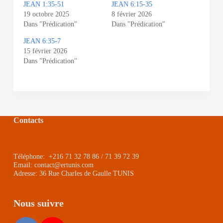
JEAN 1:35-51
JEAN 6:15-35
19 octobre 2025
8 février 2026
Dans "Prédication"
Dans "Prédication"
JEAN 6:35-7
15 février 2026
Dans "Prédication"
Contacts
Téléphone: +216 71 32 78 86 / 71 39 72 39
Email: contact@ertunis.com
Adresse: 36 Rue Charles de Gaulle TUNIS
Nous suivre