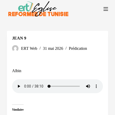
P
a
s
s
e
r
a
u
JEAN 9
c
o
ERT Web
31 mai 2026
Prédication
n
t
e
n
u
Albin
Similaire