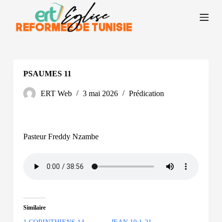
P
a
s
s
e
r
a
u
PSAUMES 11
c
o
ERT Web
3 mai 2026
Prédication
n
t
e
n
u
Pasteur Freddy Nzambe
Similaire