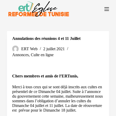
P
a
s
s
e
r
a
u
Annulations des réunions 4 et 11 Juillet
c
o
ERT Web
2 juillet 2021
n
Annonces
,
Culte en ligne
t
e
n
u
Chers membres et amis de l’ERTunis,
Merci à tous ceux qui se sont déjà inscrits aux cultes en
présentiel de ce Dimanche 04 juillet. Suite à l’annonce
du gouvernement cette semaine, malheureusement nous
sommes dans l’obligation d’annuler les cultes du
Dimanche 04 juillet et 11 juillet. La date de réouverture
est prévue pour le Dimanche 18 juillet.