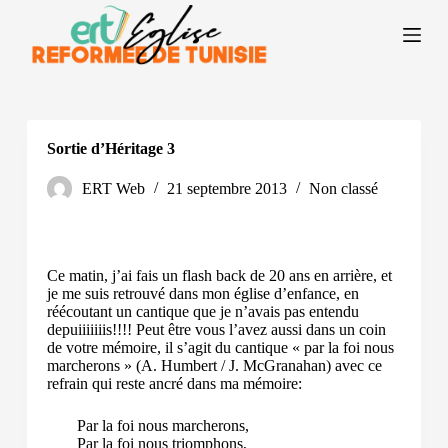
P
a
s
s
e
r
a
u
Sortie d’Héritage 3
c
o
ERT Web
21 septembre 2013
Non classé
n
t
e
n
u
Ce matin, j’ai fais un flash back de 20 ans en arrière, et
je me suis retrouvé dans mon église d’enfance, en
réécoutant un cantique que je n’avais pas entendu
depuiiiiiiis!!!! Peut être vous l’avez aussi dans un coin
de votre mémoire, il s’agit du cantique « par la foi nous
marcherons » (A. Humbert / J. McGranahan) avec ce
refrain qui reste ancré dans ma mémoire:
Par la foi nous marcherons,
Par la foi nous triomphons,